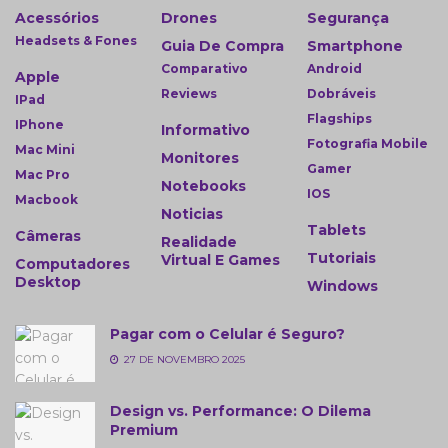
Acessórios
Drones
Segurança
Headsets & Fones
Guia De Compra
Smartphone
Comparativo
Android
Apple
Reviews
Dobráveis
IPad
Flagships
IPhone
Informativo
Fotografia Mobile
Mac Mini
Monitores
Gamer
Mac Pro
Notebooks
IOS
Macbook
Noticias
Tablets
Câmeras
Realidade
Tutoriais
Virtual E Games
Computadores
Desktop
Windows
Pagar com o Celular é Seguro?
27 DE NOVEMBRO 2025
Design vs. Performance: O Dilema
Premium