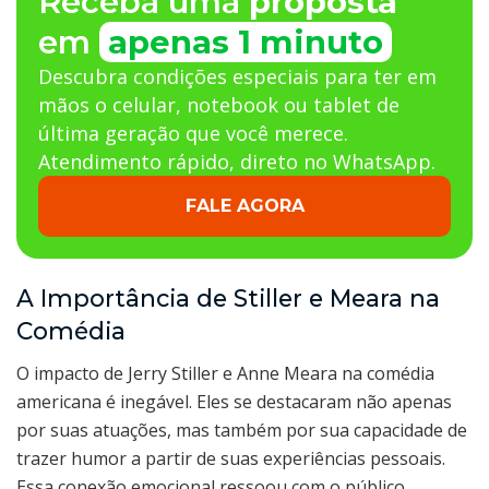
Receba uma
proposta
em
apenas 1 minuto
Descubra condições especiais para ter em
mãos o celular, notebook ou tablet de
última geração que você merece.
Atendimento rápido, direto no WhatsApp.
FALE AGORA
A Importância de Stiller e Meara na
Comédia
O impacto de Jerry Stiller e Anne Meara na comédia
americana é inegável. Eles se destacaram não apenas
por suas atuações, mas também por sua capacidade de
trazer humor a partir de suas experiências pessoais.
Essa conexão emocional ressoou com o público,