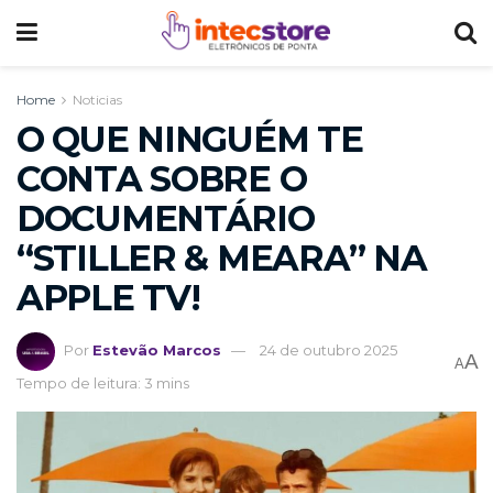
Home
Noticias
O QUE NINGUÉM TE
CONTA SOBRE O
DOCUMENTÁRIO
“STILLER & MEARA” NA
APPLE TV!
Por
Estevão Marcos
24 de outubro 2025
A
A
Tempo de leitura: 3 mins