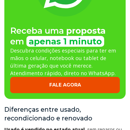
Receba uma
proposta
em
apenas 1 minuto
Descubra condições especiais para ter em
mãos o celular, notebook ou tablet de
última geração que você merece.
Atendimento rápido, direto no WhatsApp.
FALE AGORA
Diferenças entre usado,
recondicionado e renovado
Usado é vendido no estado atual,
sem reparos ou