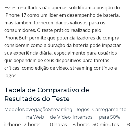
Esses resultados não apenas solidificam a posição do
iPhone 17 como um líder em desempenho de bateria,
mas também fornecem dados valiosos para os
consumidores. O teste prático realizado pelo
PhoneBuff permite que potencializadores de compra
considerem como a duração da bateria pode impactar
sua experiência diária, especialmente para usuários
que dependem de seus dispositivos para tarefas
críticas, como edição de vídeo, streaming contínuo e
jogos.
Tabela de Comparativo de
Resultados do Teste
Modelo
Navegação
Streaming
Jogos
Carregamento
T
na Web
de Vídeo
Intensos
para 50%
iPhone
12 horas
10 horas
8 horas
30 minutos
B