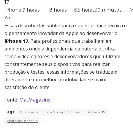
17
iPhone
9 horas
8 horas
6.5 horas
30 minutos
M
Air
Essas descobertas sublinham a superioridade técnica e
o pensamento inovador da Apple ao desenvolver o
iPhone 17
. Para profissionais que trabalham em
ambientes onde a dependência da bateria é crítica,
como video editores e desenvolvedores que utilizam
constantemente seus dispositivos para realizar
produção e testes, essas informações se traduzem
diretamente em melhor produtividade e maior
satisfação do cliente.
Fonte:
MacMagazine
Tags:
Comparativo de Smartphones
iPhone 17
teste de bateria