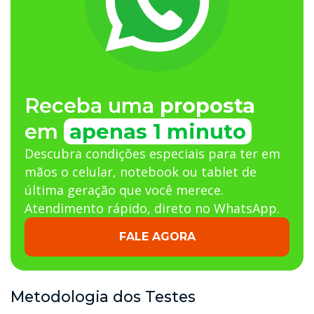
Receba uma
proposta
em
apenas 1 minuto
Descubra condições especiais para ter em
mãos o celular, notebook ou tablet de
última geração que você merece.
Atendimento rápido, direto no WhatsApp.
FALE AGORA
Metodologia dos Testes