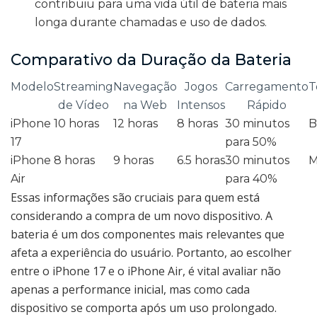
contribuiu para uma vida útil de bateria mais
longa durante chamadas e uso de dados.
Comparativo da Duração da Bateria
Modelo
Streaming
Navegação
Jogos
Carregamento
T
de Vídeo
na Web
Intensos
Rápido
iPhone
10 horas
12 horas
8 horas
30 minutos
B
17
para 50%
iPhone
8 horas
9 horas
6.5 horas
30 minutos
M
Air
para 40%
Essas informações são cruciais para quem está
considerando a compra de um novo dispositivo. A
bateria é um dos componentes mais relevantes que
afeta a experiência do usuário. Portanto, ao escolher
entre o iPhone 17 e o iPhone Air, é vital avaliar não
apenas a performance inicial, mas como cada
dispositivo se comporta após um uso prolongado.