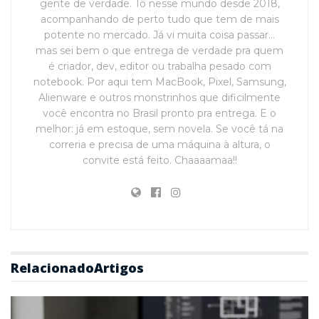
gente de verdade. Tô nesse mundo desde 2018,
acompanhando de perto tudo que tem de mais
potente no mercado. Já vi muita coisa passar…
mas sei bem o que entrega de verdade pra quem
é criador, dev, editor ou trabalha pesado com
notebook. Por aqui tem MacBook, Pixel, Samsung,
Alienware e outros monstrinhos que dificilmente
você encontra no Brasil pronto pra entrega. E o
melhor: já em estoque, sem novela. Se você tá na
correria e precisa de uma máquina à altura, o
convite está feito. Chaaaamaa!!
Relacionado
Artigos