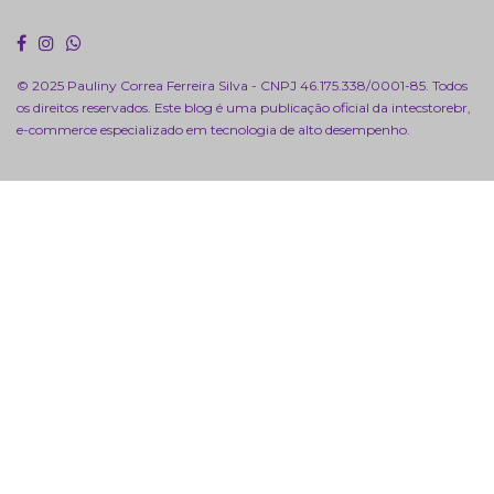
© 2025 Pauliny Correa Ferreira Silva - CNPJ 46.175.338/0001-85. Todos
os direitos reservados. Este blog é uma publicação oficial da
intecstorebr
,
e-commerce especializado em tecnologia de alto desempenho.