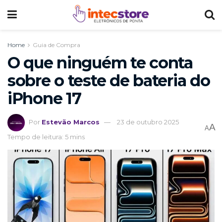
Home
Guia de Compra
O que ninguém te conta
sobre o teste de bateria do
iPhone 17
Por
Estevão Marcos
23 de outubro 2025
A
A
Tempo de leitura: 5 mins