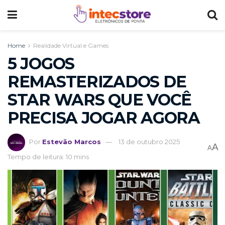
Home
Realidade Virtual e Games
5 JOGOS
REMASTERIZADOS DE
STAR WARS QUE VOCÊ
PRECISA JOGAR AGORA
Por
Estevão Marcos
13 de outubro 2025
A
A
Tempo de leitura: 10 mins