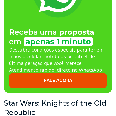
Receba uma
proposta
em
apenas 1 minuto
Descubra condições especiais para ter em
mãos o celular, notebook ou tablet de
última geração que você merece.
Atendimento rápido, direto no WhatsApp.
FALE AGORA
Star Wars: Knights of the Old
Republic