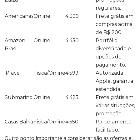
regulares.
Americanas
Online
4.399
Frete grátis em
compras acima
de R$ 200.
Amazon
Online
4.450
Portfólio
Brasil
diversificado e
opções de
pagamento.
iPlace
Física/Online
4.599
Autorizada
Apple, garantia
estendida.
Submarino
Online
4.425
Frete grátis em
várias situações,
promoção.
Casas Bahia
Física/Online
4.550
Parcelamento
facilitado.
Outro ponto importante a considerar são as ofertas e