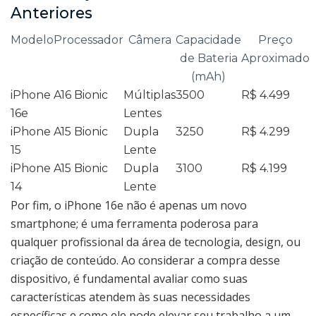
Anteriores
Modelo
Processador
Câmera
Capacidade
Preço
de Bateria
Aproximado
(mAh)
iPhone
A16 Bionic
Múltiplas
3500
R$ 4.499
16e
Lentes
iPhone
A15 Bionic
Dupla
3250
R$ 4.299
15
Lente
iPhone
A15 Bionic
Dupla
3100
R$ 4.199
14
Lente
Por fim, o iPhone 16e não é apenas um novo
smartphone; é uma ferramenta poderosa para
qualquer profissional da área de tecnologia, design, ou
criação de conteúdo. Ao considerar a compra desse
dispositivo, é fundamental avaliar como suas
características atendem às suas necessidades
específicas e como ele pode elevar seu trabalho a um