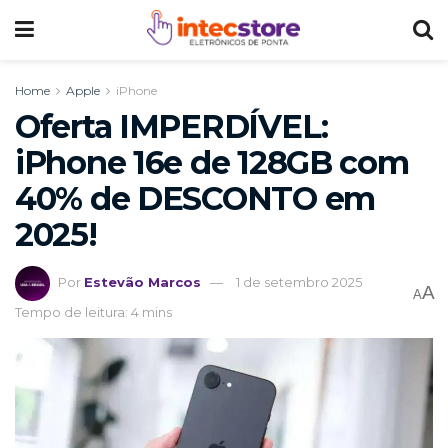
Home
Apple
iPhone
Oferta IMPERDÍVEL:
iPhone 16e de 128GB com
40% de DESCONTO em
2025!
Por
Estevão Marcos
1 de setembro 2025
A
A
Tempo de leitura: 4 mins