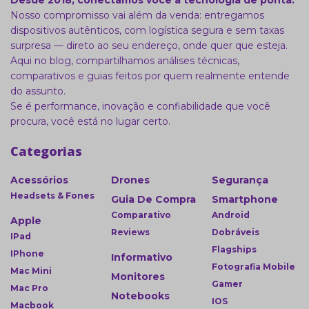
Desde 2018, conectamos você à tecnologia de ponta.
Nosso compromisso vai além da venda: entregamos
dispositivos autênticos, com logística segura e sem taxas
surpresa — direto ao seu endereço, onde quer que esteja.
Aqui no blog, compartilhamos análises técnicas,
comparativos e guias feitos por quem realmente entende
do assunto.
Se é performance, inovação e confiabilidade que você
procura, você está no lugar certo.
Categorias
Acessórios
Drones
Segurança
Headsets & Fones
Guia De Compra
Smartphone
Comparativo
Android
Apple
Reviews
Dobráveis
IPad
Flagships
IPhone
Informativo
Fotografia Mobile
Mac Mini
Monitores
Gamer
Mac Pro
Notebooks
IOS
Macbook