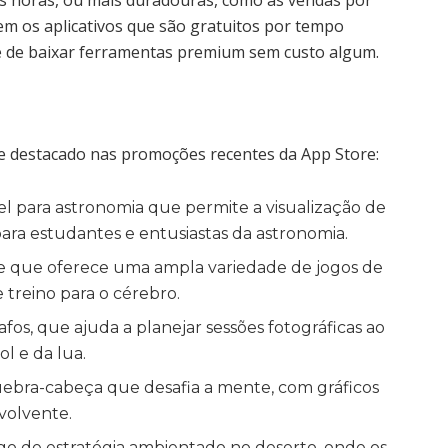
 horas, ou mais duradouras, como as vendas por
tem os aplicativos que são gratuitos por tempo
e de baixar ferramentas premium sem custo algum.
se destacado nas promoções recentes da App Store:
el para astronomia que permite a visualização de
para estudantes e entusiastas da astronomia.
 que oferece uma ampla variedade de jogos de
e treino para o cérebro.
fos, que ajuda a planejar sessões fotográficas ao
ol e da lua.
bra-cabeça que desafia a mente, com gráficos
volvente.
o de estratégia ambientado no deserto, onde os