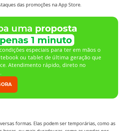
estaques das promoções na App Store.
ba uma
proposta
penas 1 minuto
condições especiais para ter em mãos o
otebook ou tablet de última geração que
ce. Atendimento rápido, direto no
.
GORA
versas formas. Elas podem ser temporárias, como as