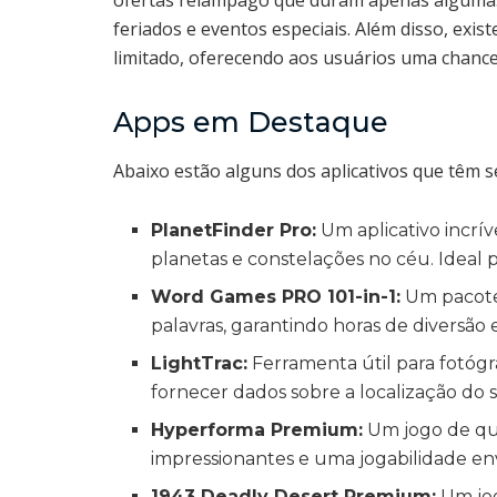
ofertas relâmpago que duram apenas algumas
feriados e eventos especiais. Além disso, exis
limitado, oferecendo aos usuários uma chanc
Apps em Destaque
Abaixo estão alguns dos aplicativos que têm 
PlanetFinder Pro:
Um aplicativo incrív
planetas e constelações no céu. Ideal 
Word Games PRO 101-in-1:
Um pacote
palavras, garantindo horas de diversão 
LightTrac:
Ferramenta útil para fotógra
fornecer dados sobre a localização do s
Hyperforma Premium:
Um jogo de que
impressionantes e uma jogabilidade en
1943 Deadly Desert Premium:
Um jog