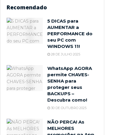
Recomendado
5 DICAS para
AUMENTAR a
PERFORMANCE do
seu PC com
WINDOWS 11!
28 DE JULHO 2025
WhatsApp AGORA
permite CHAVES-
SENHA para
proteger seus
BACKUPS –
Descubra como!
30 DE OUTUBRO 2025
NÃO PERCA! As
MELHORES
promoções na App