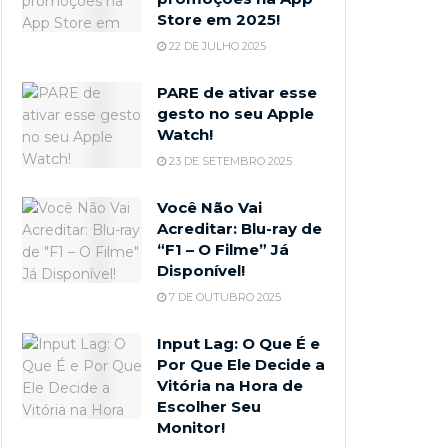
Store em 2025!
22 DE JULHO 2025
PARE de ativar esse
gesto no seu Apple
Watch!
23 DE SETEMBRO 2025
Você Não Vai
Acreditar: Blu-ray de
“F1 – O Filme” Já
Disponível!
7 DE OUTUBRO 2025
Input Lag: O Que É e
Por Que Ele Decide a
Vitória na Hora de
Escolher Seu
Monitor!