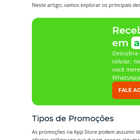
Neste artigo, vamos explorar os principais d
Rece
em
a
Descubra 
celular, n
você mere
WhatsApp
FALE A
Tipos de Promoções
As promoções na App Store podem assumir di