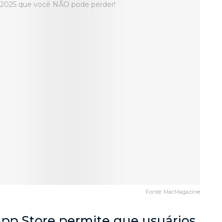
Fonte: MacMagazine
pp Store permite que usuários