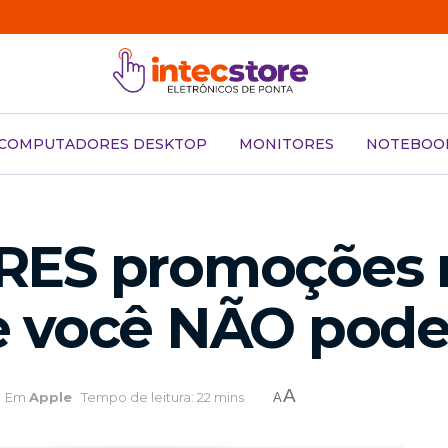
COMPUTADORES DESKTOP
MONITORES
NOTEBOO
RES promoções n
 você NÃO pode
A
Em
Apple
Tempo de leitura: 22 mins
A