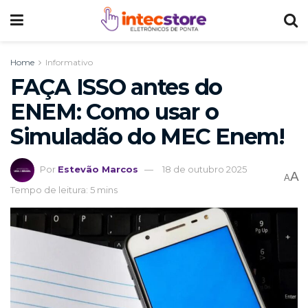
Home
Informativo
FAÇA ISSO antes do
ENEM: Como usar o
Simuladão do MEC Enem!
Por
Estevão Marcos
18 de outubro 2025
A
A
Tempo de leitura: 5 mins