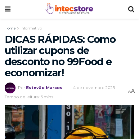
Home
Informativo
DICAS RÁPIDAS: Como
utilizar cupons de
desconto no 99Food e
economizar!
Por
Estevão Marcos
4 de novembro 2025
A
A
Tempo de leitura: 5 mins