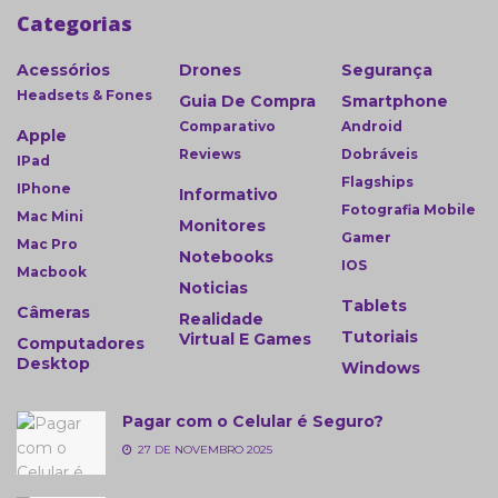
Categorias
Acessórios
Drones
Segurança
Headsets & Fones
Guia De Compra
Smartphone
Comparativo
Android
Apple
Reviews
Dobráveis
IPad
Flagships
IPhone
Informativo
Fotografia Mobile
Mac Mini
Monitores
Gamer
Mac Pro
Notebooks
IOS
Macbook
Noticias
Tablets
Câmeras
Realidade
Tutoriais
Virtual E Games
Computadores
Desktop
Windows
Pagar com o Celular é Seguro?
27 DE NOVEMBRO 2025