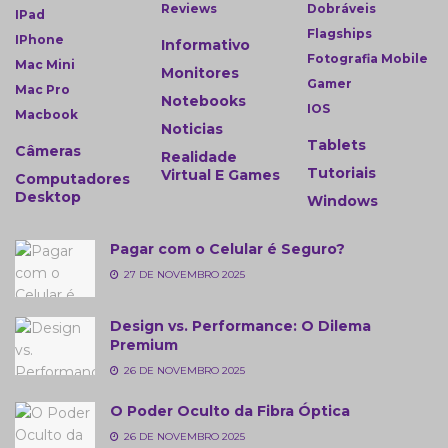
Reviews
Dobráveis
IPad
Flagships
IPhone
Informativo
Fotografia Mobile
Mac Mini
Monitores
Gamer
Mac Pro
Notebooks
IOS
Macbook
Noticias
Tablets
Câmeras
Realidade
Tutoriais
Virtual E Games
Computadores
Desktop
Windows
Pagar com o Celular é Seguro?
27 DE NOVEMBRO 2025
Design vs. Performance: O Dilema
Premium
26 DE NOVEMBRO 2025
O Poder Oculto da Fibra Óptica
26 DE NOVEMBRO 2025