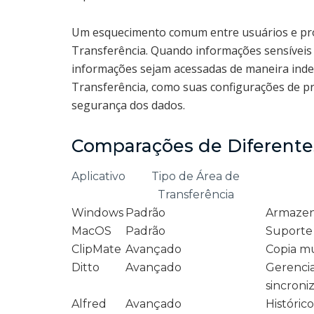
Um esquecimento comum entre usuários e prof
Transferência. Quando informações sensíveis 
informações sejam acessadas de maneira indev
Transferência, como suas configurações de priv
segurança dos dados.
Comparações de Diferentes
Aplicativo
Tipo de Área de
Transferência
Windows
Padrão
Armazena
MacOS
Padrão
Suporte 
ClipMate
Avançado
Copia múl
Ditto
Avançado
Gerenci
sincroni
Alfred
Avançado
Históric