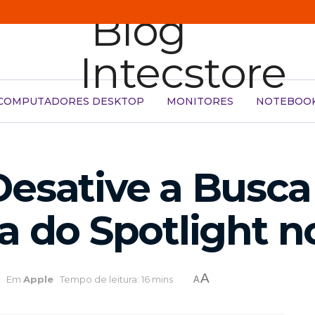
COMPUTADORES DESKTOP
MONITORES
NOTEBOO
Desative a Busca
a do Spotlight 
A
Em
Apple
Tempo de leitura: 16 mins
A