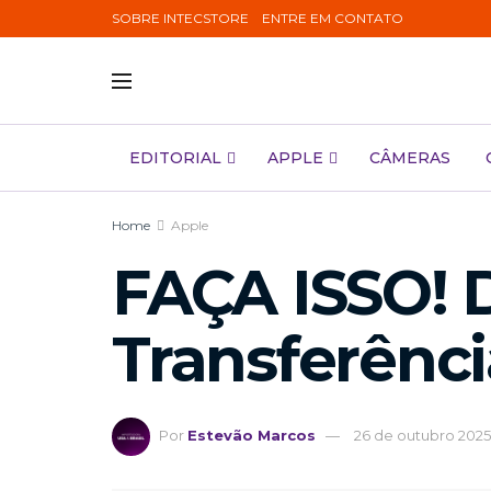
SOBRE INTECSTORE
ENTRE EM CONTATO
EDITORIAL
APPLE
CÂMERAS
Home
Apple
FAÇA ISSO! 
Transferênci
Por
Estevão Marcos
26 de outubro 2025