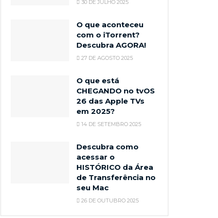
30 DE JULHO 2025
O que aconteceu
com o iTorrent?
Descubra AGORA!
27 DE AGOSTO 2025
O que está
CHEGANDO no tvOS
26 das Apple TVs
em 2025?
14 DE SETEMBRO 2025
Descubra como
acessar o
HISTÓRICO da Área
de Transferência no
seu Mac
26 DE OUTUBRO 2025