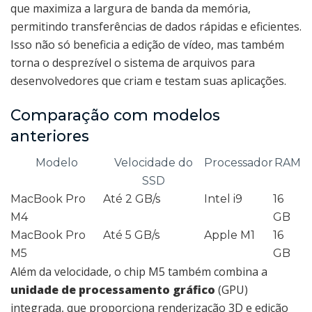
que maximiza a largura de banda da memória,
permitindo transferências de dados rápidas e eficientes.
Isso não só beneficia a edição de vídeo, mas também
torna o desprezível o sistema de arquivos para
desenvolvedores que criam e testam suas aplicações.
Comparação com modelos
anteriores
Modelo
Velocidade do
Processador
RAM
SSD
MacBook Pro
Até 2 GB/s
Intel i9
16
M4
GB
MacBook Pro
Até 5 GB/s
Apple M1
16
M5
GB
Além da velocidade, o chip M5 também combina a
unidade de processamento gráfico
(GPU)
integrada, que proporciona renderização 3D e edição