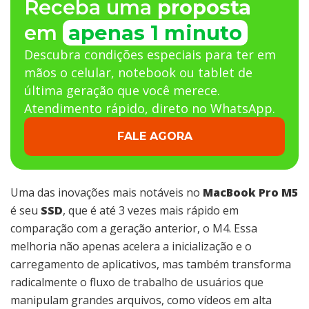
Receba uma
proposta
em
apenas 1 minuto
Descubra condições especiais para ter em
mãos o celular, notebook ou tablet de
última geração que você merece.
Atendimento rápido, direto no WhatsApp.
FALE AGORA
Uma das inovações mais notáveis no
MacBook Pro M5
é seu
SSD
, que é até 3 vezes mais rápido em
comparação com a geração anterior, o M4. Essa
melhoria não apenas acelera a inicialização e o
carregamento de aplicativos, mas também transforma
radicalmente o fluxo de trabalho de usuários que
manipulam grandes arquivos, como vídeos em alta