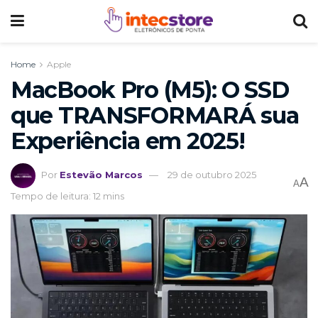
Home
Apple
MacBook Pro (M5): O SSD
que TRANSFORMARÁ sua
Experiência em 2025!
Por
Estevão Marcos
29 de outubro 2025
A
A
Tempo de leitura: 12 mins