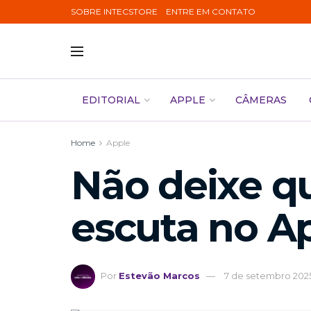
SOBRE INTECSTORE
ENTRE EM CONTATO
EDITORIAL
APPLE
CÂMERAS
Home
Apple
Não deixe q
escuta no A
Por
Estevão Marcos
7 de setembro 202