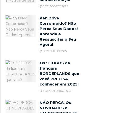
5 DE AGOSTO 2025
Pen Drive
Corrompido? Não
Perca Seus Dados!
Aprenda a
Ressuscitar o Seu
Agora!
19 DE JULHO 2025
Os 9 JOGOS da
franquia
BORDERLANDS que
você PRECISA
conhecer em 2025!
8 DE OUTUBRO 2025
NÃO PERCA: Os
NOVIDADES e