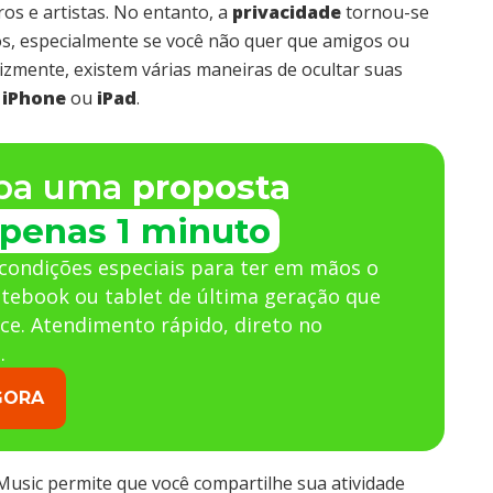
os e artistas. No entanto, a
privacidade
tornou-se
s, especialmente se você não quer que amigos ou
izmente, existem várias maneiras de ocultar suas
u
iPhone
ou
iPad
.
ba uma
proposta
penas 1 minuto
condições especiais para ter em mãos o
otebook ou tablet de última geração que
ce. Atendimento rápido, direto no
.
GORA
Music permite que você compartilhe sua atividade