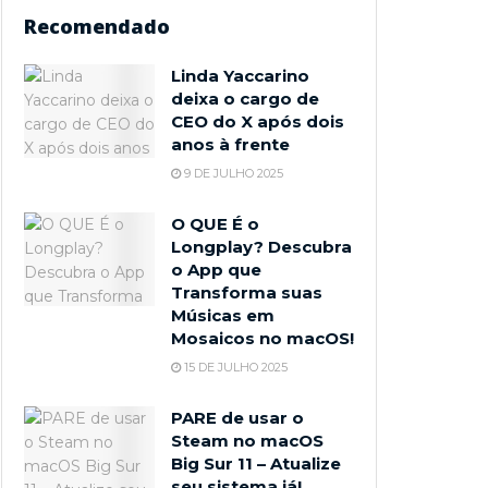
Recomendado
Linda Yaccarino
deixa o cargo de
CEO do X após dois
anos à frente
9 DE JULHO 2025
O QUE É o
Longplay? Descubra
o App que
Transforma suas
Músicas em
Mosaicos no macOS!
15 DE JULHO 2025
PARE de usar o
Steam no macOS
Big Sur 11 – Atualize
seu sistema já!