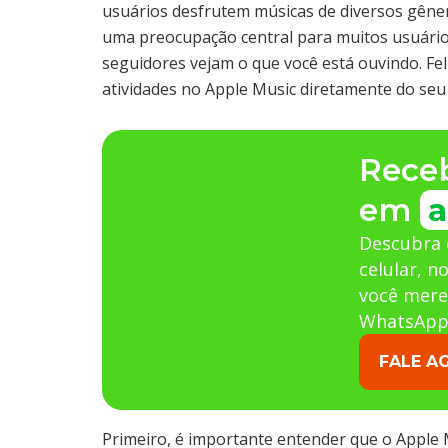
usuários desfrutem músicas de diversos gêner
uma preocupação central para muitos usuário
seguidores vejam o que você está ouvindo. Fel
atividades no Apple Music diretamente do se
Rece
em
a
Descubra 
celular, n
você mere
WhatsApp
FALE A
Primeiro, é importante entender que o Apple 