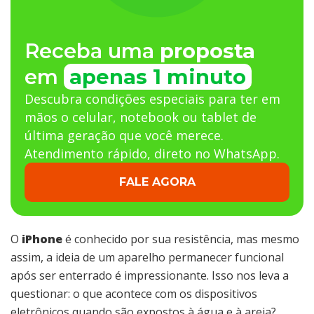
Receba uma
proposta
em
apenas 1 minuto
Descubra condições especiais para ter em
mãos o celular, notebook ou tablet de
última geração que você merece.
Atendimento rápido, direto no WhatsApp.
FALE AGORA
O
iPhone
é conhecido por sua resistência, mas mesmo
assim, a ideia de um aparelho permanecer funcional
após ser enterrado é impressionante. Isso nos leva a
questionar: o que acontece com os dispositivos
eletrônicos quando são expostos à água e à areia?