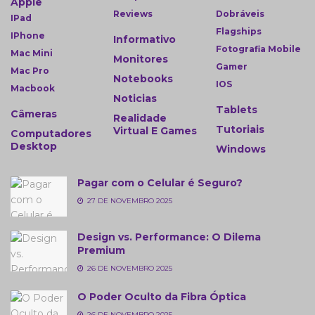
Apple
Reviews
Dobráveis
IPad
Flagships
IPhone
Informativo
Fotografia Mobile
Mac Mini
Monitores
Gamer
Mac Pro
Notebooks
IOS
Macbook
Noticias
Tablets
Câmeras
Realidade
Tutoriais
Virtual E Games
Computadores
Desktop
Windows
Pagar com o Celular é Seguro?
27 DE NOVEMBRO 2025
Design vs. Performance: O Dilema
Premium
26 DE NOVEMBRO 2025
O Poder Oculto da Fibra Óptica
26 DE NOVEMBRO 2025