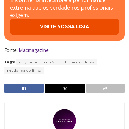
extrema que os verdadeiros profissionais
exigem.
VISITE NOSSA LOJA
Fonte:
Macmagazine
Tags:
engajamento no X
interface de links
mudança de links