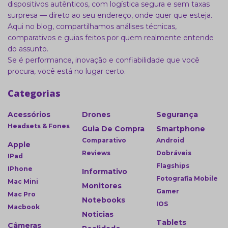
dispositivos autênticos, com logística segura e sem taxas
surpresa — direto ao seu endereço, onde quer que esteja.
Aqui no blog, compartilhamos análises técnicas,
comparativos e guias feitos por quem realmente entende
do assunto.
Se é performance, inovação e confiabilidade que você
procura, você está no lugar certo.
Categorias
Acessórios
Drones
Segurança
Headsets & Fones
Guia De Compra
Smartphone
Comparativo
Android
Apple
Reviews
Dobráveis
IPad
Flagships
IPhone
Informativo
Fotografia Mobile
Mac Mini
Monitores
Gamer
Mac Pro
Notebooks
IOS
Macbook
Noticias
Tablets
Câmeras