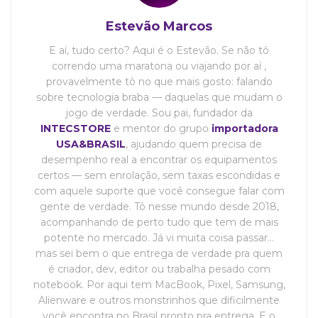
Estevão Marcos
E aí, tudo certo? Aqui é o Estevão. Se não tô
correndo uma maratona ou viajando por aí ,
provavelmente tô no que mais gosto: falando
sobre tecnologia braba — daquelas que mudam o
jogo de verdade. Sou pai, fundador da
INTECSTORE
e mentor do grupo
importadora
USA&BRASIL
, ajudando quem precisa de
desempenho real a encontrar os equipamentos
certos — sem enrolação, sem taxas escondidas e
com aquele suporte que você consegue falar com
gente de verdade. Tô nesse mundo desde 2018,
acompanhando de perto tudo que tem de mais
potente no mercado. Já vi muita coisa passar…
mas sei bem o que entrega de verdade pra quem
é criador, dev, editor ou trabalha pesado com
notebook. Por aqui tem MacBook, Pixel, Samsung,
Alienware e outros monstrinhos que dificilmente
você encontra no Brasil pronto pra entrega. E o