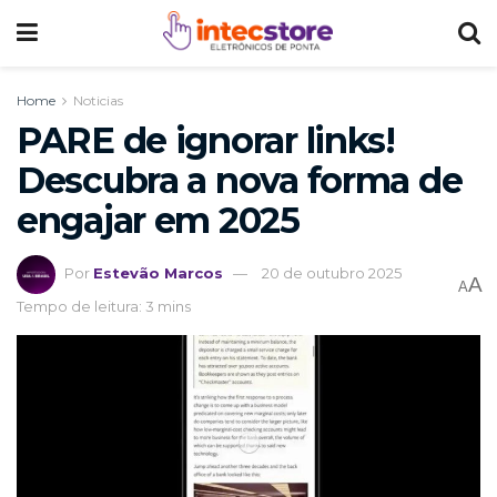
Home
Noticias
PARE de ignorar links!
Descubra a nova forma de
engajar em 2025
Por
Estevão Marcos
20 de outubro 2025
A
A
Tempo de leitura: 3 mins