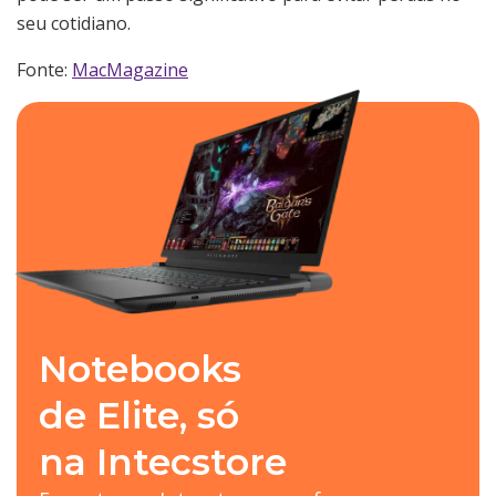
seu cotidiano.
Fonte:
MacMagazine
Notebooks
de Elite, só
na Intecstore