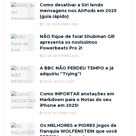
Como desativar a Siri lendo
mensagens nos AirPods em 2025
(guia rápido)
7 DE DEZEMBRO 2025
NÃO fique de fora! Shubman Gill
apresenta os novíssimos
Powerbeats Pro 2!
23 DE SETEMBRO 2025
A BBC NÃO PERDEU TEMPO e já
adquiriu “Trying”!
28 DE AGOSTO 2025
Como IMPORTAR anotações em
Markdown para o Notas do seu
iPhone em 2025!
16 DE OUTUBRO 2025
Os MELHORES e PIORES jogos da
franquia WOLFENSTEIN que você