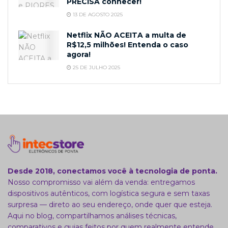
PRECISA conhecer!
13 DE AGOSTO 2025
Netflix NÃO ACEITA a multa de
R$12,5 milhões! Entenda o caso
agora!
25 DE JULHO 2025
Desde 2018, conectamos você à tecnologia de ponta.
Nosso compromisso vai além da venda: entregamos
dispositivos autênticos, com logística segura e sem taxas
surpresa — direto ao seu endereço, onde quer que esteja.
Aqui no blog, compartilhamos análises técnicas,
comparativos e guias feitos por quem realmente entende