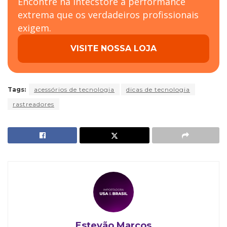
Encontre na Intecstore a performance
extrema que os verdadeiros profissionais
exigem.
VISITE NOSSA LOJA
Tags:
acessórios de tecnologia
dicas de tecnologia
rastreadores
Estevão Marcos