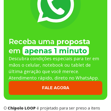
Receba uma
proposta
em
apenas 1 minuto
Descubra condições especiais para ter em
mãos o celular, notebook ou tablet de
última geração que você merece.
Atendimento rápido, direto no WhatsApp.
FALE AGORA
O
Chipolo LOOP
é projetado para ser preso a itens