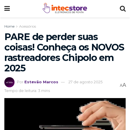
Home
Acessórios
PARE de perder suas
coisas! Conheça os NOVOS
rastreadores Chipolo em
2025
Por
Estevão Marcos
27 de agosto 2025
A
A
Tempo de leitura: 3 mins