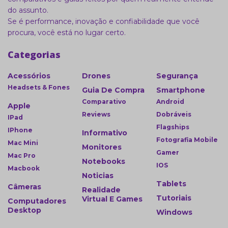
do assunto.
Se é performance, inovação e confiabilidade que você
procura, você está no lugar certo.
Categorias
Acessórios
Drones
Segurança
Headsets & Fones
Guia De Compra
Smartphone
Comparativo
Android
Apple
Reviews
Dobráveis
IPad
Flagships
IPhone
Informativo
Fotografia Mobile
Mac Mini
Monitores
Gamer
Mac Pro
Notebooks
IOS
Macbook
Noticias
Tablets
Câmeras
Realidade
Tutoriais
Virtual E Games
Computadores
Desktop
Windows