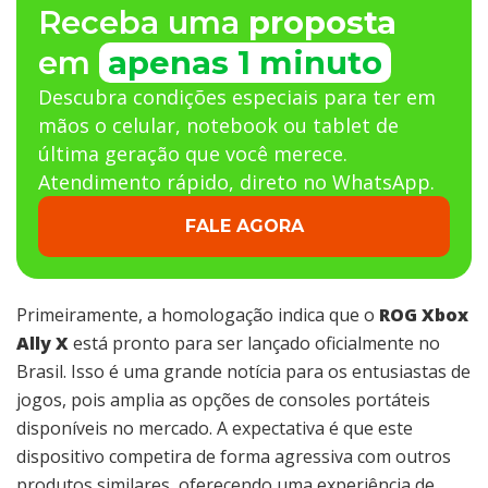
Receba uma
proposta
em
apenas 1 minuto
Descubra condições especiais para ter em
mãos o celular, notebook ou tablet de
última geração que você merece.
Atendimento rápido, direto no WhatsApp.
FALE AGORA
Primeiramente, a homologação indica que o
ROG Xbox
Ally X
está pronto para ser lançado oficialmente no
Brasil. Isso é uma grande notícia para os entusiastas de
jogos, pois amplia as opções de consoles portáteis
disponíveis no mercado. A expectativa é que este
dispositivo competira de forma agressiva com outros
produtos similares, oferecendo uma experiência de