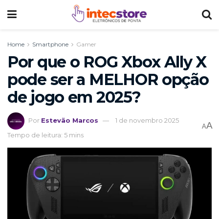
Home
Smartphone
Gamer
Por que o ROG Xbox Ally X
pode ser a MELHOR opção
de jogo em 2025?
Por
Estevão Marcos
1 de novembro 2025
A
A
Tempo de leitura: 5 mins