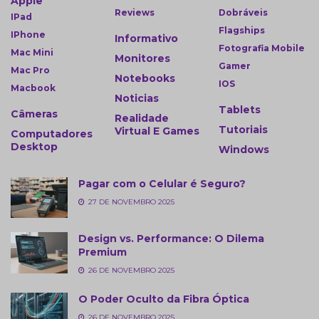
Apple
Reviews
Dobráveis
IPad
Flagships
IPhone
Informativo
Fotografia Mobile
Mac Mini
Monitores
Gamer
Mac Pro
Notebooks
IOS
Macbook
Noticias
Tablets
Câmeras
Realidade
Tutoriais
Virtual E Games
Computadores
Desktop
Windows
Pagar com o Celular é Seguro?
27 DE NOVEMBRO 2025
Design vs. Performance: O Dilema
Premium
26 DE NOVEMBRO 2025
O Poder Oculto da Fibra Óptica
26 DE NOVEMBRO 2025