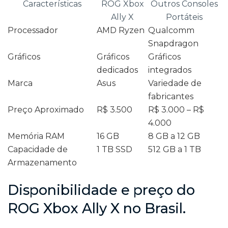
Características
ROG Xbox
Outros Consoles
Ally X
Portáteis
Processador
AMD Ryzen
Qualcomm
Snapdragon
Gráficos
Gráficos
Gráficos
dedicados
integrados
Marca
Asus
Variedade de
fabricantes
Preço Aproximado
R$ 3.500
R$ 3.000 – R$
4.000
Memória RAM
16 GB
8 GB a 12 GB
Capacidade de
1 TB SSD
512 GB a 1 TB
Armazenamento
Disponibilidade e preço do
ROG Xbox Ally X no Brasil.