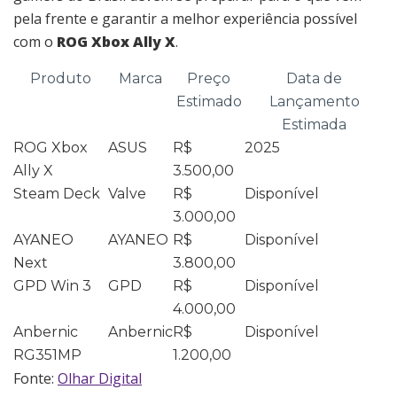
pela frente e garantir a melhor experiência possível
com o
ROG Xbox Ally X
.
Produto
Marca
Preço
Data de
Estimado
Lançamento
Estimada
ROG Xbox
ASUS
R$
2025
Ally X
3.500,00
Steam Deck
Valve
R$
Disponível
3.000,00
AYANEO
AYANEO
R$
Disponível
Next
3.800,00
GPD Win 3
GPD
R$
Disponível
4.000,00
Anbernic
Anbernic
R$
Disponível
RG351MP
1.200,00
Fonte:
Olhar Digital