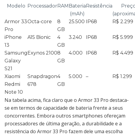
Modelo
Processador
RAM
Bateria
Resistência
Preç
(mAh)
(aproxim
Armor 33
Octa-core
8
25.500
IP68
R$ 2.299
Pro
GB
iPhone
A15 Bionic
4
3.240
IP68
R$ 5.999
13
GB
Samsung
Exynos 2100
8
4.000
IP68
R$ 4.499
Galaxy
GB
S21
Xiaomi
Snapdragon
4
5.000
–
R$ 1.299
Redmi
678
GB
Note 10
Na tabela acima, fica claro que o Armor 33 Pro destaca-
se em termos de capacidade de bateria frente a seus
concorrentes. Embora outros smartphones ofereçam
processadores de última geração, a durabilidade e a
resistência do Armor 33 Pro fazem dele uma escolha