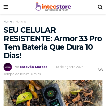
Home
Noticias
SEU CELULAR
RESISTENTE: Armor 33 Pro
Tem Bateria Que Dura 10
Dias!
Por
Estevão Marcos
10 de agosto 2025
A
A
Tempo de leitura: 6 mins