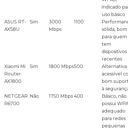
indicado pa
uso básico
ASUS RT-
Sim
3000
1100
Performan
AX58U
Mbps
sólida, bom
para quem
tem
dispositivos
recentes
Xiaomi Mi
Sim
1800 Mbps
500
Alternativa
Router
acessível 
AX1800
bom supor
à seguranç
NETGEAR
Não
1750 Mbps
400
Básico, não
R6700
possui WPA
adequado
para redes
pequenas