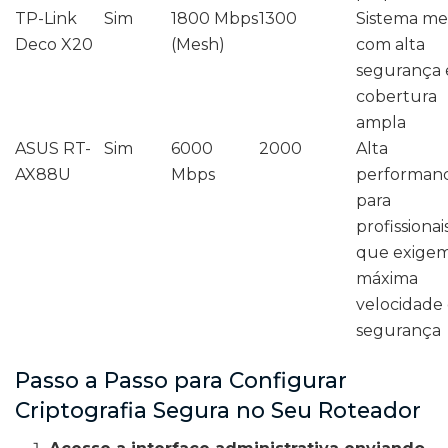
TP-Link
Sim
1800 Mbps
1300
Sistema me
Deco X20
(Mesh)
com alta
segurança 
cobertura
ampla
ASUS RT-
Sim
6000
2000
Alta
AX88U
Mbps
performan
para
profissionai
que exige
máxima
velocidade
segurança
Passo a Passo para Configurar
Criptografia Segura no Seu Roteador