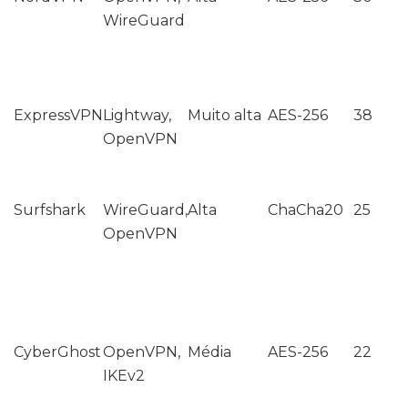
WireGuard
ExpressVPN
Lightway,
Muito alta
AES-256
38
OpenVPN
Surfshark
WireGuard,
Alta
ChaCha20
25
OpenVPN
CyberGhost
OpenVPN,
Média
AES-256
22
IKEv2