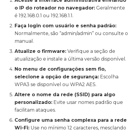
Acesse a interface administrativa enviando
o IP do roteador no navegador:
Geralmente
é 192.168.0.1 ou 192.168.1.1.
Faça login com usuário e senha padrão:
Normalmente, são “admin/admin” ou consulte o
manual.
Atualize o firmware:
Verifique a seção de
atualização e instale a última versão disponível.
No menu de configurações sem fio,
selecione a opção de segurança:
Escolha
WPA3 se disponível ou WPA2 AES.
Altere o nome da rede (SSID) para algo
personalizado:
Evite usar nomes padrão que
facilitam ataques.
Configure uma senha complexa para a rede
Wi-Fi:
Use no mínimo 12 caracteres, mesclando