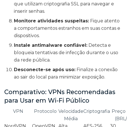
que utilizam criptografia SSL para navegar e
inserir senhas.
Monitore atividades suspeitas:
Fique atento
a comportamentos estranhos em suas contas e
dispositivos.
Instale antimalware confiável:
Detecta e
bloqueia tentativas de infecção durante o uso
da rede pública.
Desconecte-se após uso:
Finalize a conexão
ao sair do local para minimizar exposição.
Comparativo: VPNs Recomendadas
para Usar em Wi-Fi Público
VPN
Protocolo
Velocidade
Criptografia
Preço
Média
(BRL
NordVPN
OpenVPN,
Alta
AES-256
30