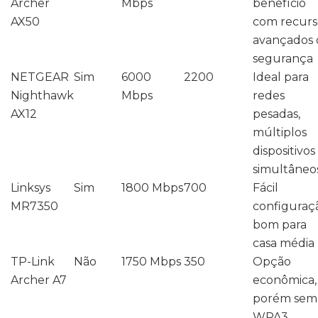
Archer
Mbps
benefício
AX50
com recurs
avançados 
segurança
NETGEAR
Sim
6000
2200
Ideal para
Nighthawk
Mbps
redes
AX12
pesadas,
múltiplos
dispositivos
simultâneo
Linksys
Sim
1800 Mbps
700
Fácil
MR7350
configuraç
bom para
casa média
TP-Link
Não
1750 Mbps
350
Opção
Archer A7
econômica,
porém sem
WPA3,