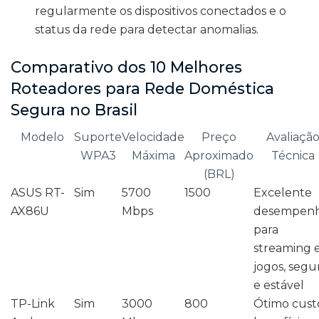
regularmente os dispositivos conectados e o
status da rede para detectar anomalias.
Comparativo dos 10 Melhores
Roteadores para Rede Doméstica
Segura no Brasil
Modelo
Suporte
Velocidade
Preço
Avaliaçã
WPA3
Máxima
Aproximado
Técnica
(BRL)
ASUS RT-
Sim
5700
1500
Excelente
AX86U
Mbps
desempen
para
streaming 
jogos, segu
e estável
TP-Link
Sim
3000
800
Ótimo cust