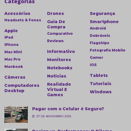
Categorias
Acessórios
Drones
Segurança
Headsets & Fones
Guia De
Smartphone
Compra
Android
Apple
Comparativo
Dobráveis
IPad
Reviews
Flagships
IPhone
Fotografia Mobile
Informativo
Mac Mini
Gamer
Mac Pro
Monitores
IOS
Macbook
Notebooks
Tablets
Noticias
Câmeras
Tutoriais
Realidade
Computadores
Virtual E
Desktop
Windows
Games
Pagar com o Celular é Seguro?
27 DE NOVEMBRO 2025