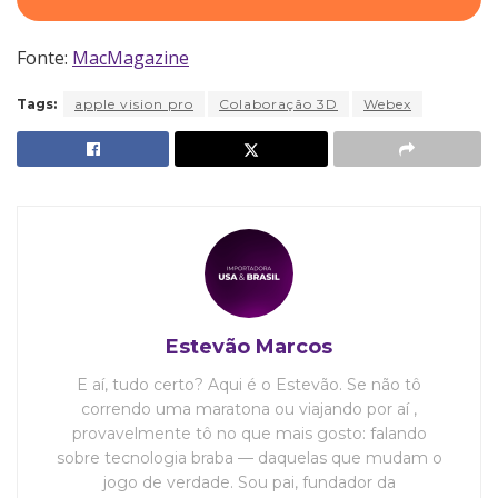
Fonte:
MacMagazine
Tags:
apple vision pro
Colaboração 3D
Webex
Estevão Marcos
E aí, tudo certo? Aqui é o Estevão. Se não tô
correndo uma maratona ou viajando por aí ,
provavelmente tô no que mais gosto: falando
sobre tecnologia braba — daquelas que mudam o
jogo de verdade. Sou pai, fundador da