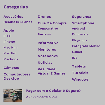
Categorias
Acessórios
Drones
Segurança
Headsets & Fones
Guia De Compra
Smartphone
Comparativo
Android
Apple
Reviews
Dobráveis
IPad
Flagships
IPhone
Informativo
Fotografia Mobile
Mac Mini
Monitores
Gamer
Mac Pro
Notebooks
IOS
Macbook
Noticias
Tablets
Câmeras
Realidade
Tutoriais
Virtual E Games
Computadores
Desktop
Windows
Pagar com o Celular é Seguro?
27 DE NOVEMBRO 2025