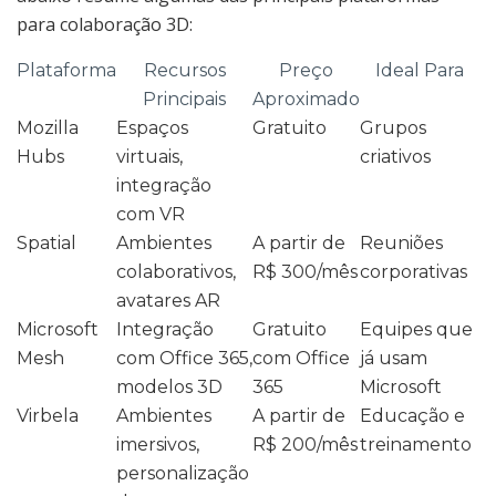
para colaboração 3D:
Plataforma
Recursos
Preço
Ideal Para
Principais
Aproximado
Mozilla
Espaços
Gratuito
Grupos
Hubs
virtuais,
criativos
integração
com VR
Spatial
Ambientes
A partir de
Reuniões
colaborativos,
R$ 300/mês
corporativas
avatares AR
Microsoft
Integração
Gratuito
Equipes que
Mesh
com Office 365,
com Office
já usam
modelos 3D
365
Microsoft
Virbela
Ambientes
A partir de
Educação e
imersivos,
R$ 200/mês
treinamento
personalização