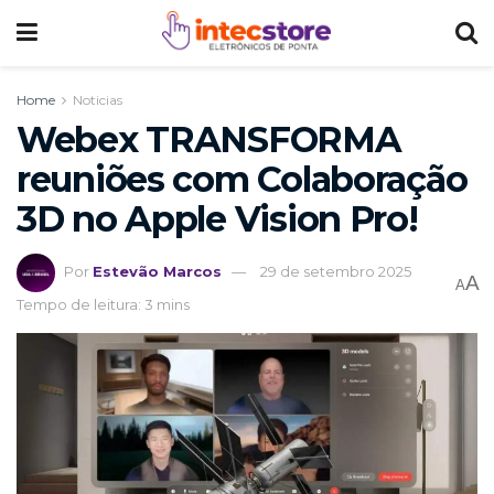
Home
Noticias
Webex TRANSFORMA
reuniões com Colaboração
3D no Apple Vision Pro!
Por
Estevão Marcos
29 de setembro 2025
A
A
Tempo de leitura: 3 mins