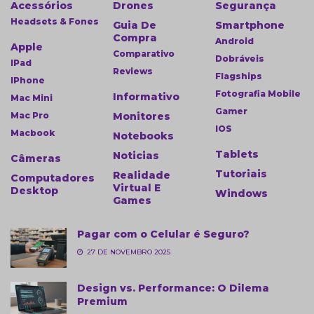
Acessórios
Drones
Segurança
Headsets & Fones
Guia De
Smartphone
Compra
Android
Apple
Comparativo
Dobráveis
IPad
Reviews
Flagships
IPhone
Fotografia Mobile
Informativo
Mac Mini
Gamer
Mac Pro
Monitores
IOS
Macbook
Notebooks
Tablets
Noticias
Câmeras
Tutoriais
Realidade
Computadores
Virtual E
Desktop
Windows
Games
Pagar com o Celular é Seguro?
27 DE NOVEMBRO 2025
Design vs. Performance: O Dilema
Premium