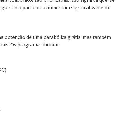
al (CadÚnico) são priorizadas. Isso significa que, se
seguir uma parabólica aumentam significativamente.
 na obtenção de uma parabólica grátis, mas também
ciais. Os programas incluem:
PC)
s