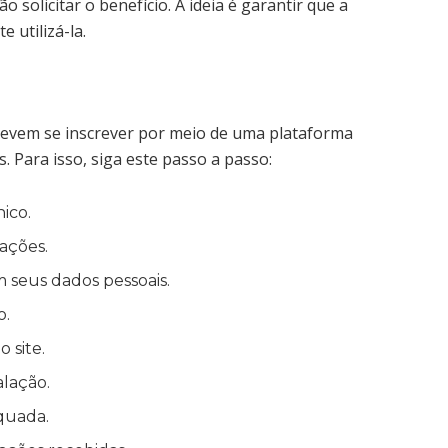
solicitar o benefício. A ideia é garantir que a
 utilizá-la.
 devem se inscrever por meio de uma plataforma
. Para isso, siga este passo a passo:
nico.
cações.
 seus dados pessoais.
o.
 site.
alação.
equada.