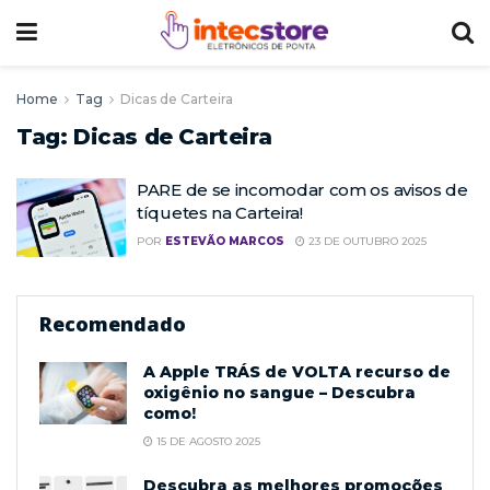
Home
Tag
Dicas de Carteira
Tag:
Dicas de Carteira
PARE de se incomodar com os avisos de
tíquetes na Carteira!
POR
ESTEVÃO MARCOS
23 DE OUTUBRO 2025
Recomendado
A Apple TRÁS de VOLTA recurso de
oxigênio no sangue – Descubra
como!
15 DE AGOSTO 2025
Descubra as melhores promoções