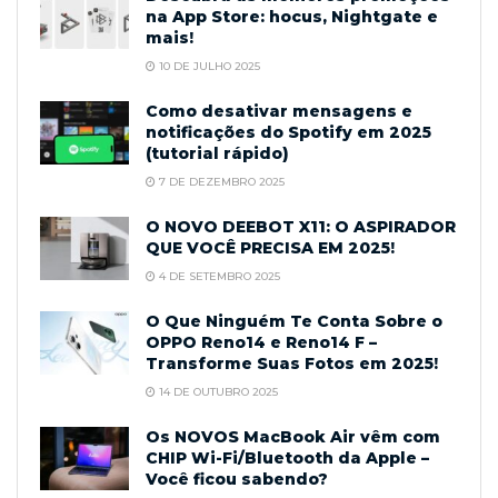
na App Store: hocus, Nightgate e
mais!
10 DE JULHO 2025
Como desativar mensagens e
notificações do Spotify em 2025
(tutorial rápido)
7 DE DEZEMBRO 2025
O NOVO DEEBOT X11: O ASPIRADOR
QUE VOCÊ PRECISA EM 2025!
4 DE SETEMBRO 2025
O Que Ninguém Te Conta Sobre o
OPPO Reno14 e Reno14 F –
Transforme Suas Fotos em 2025!
14 DE OUTUBRO 2025
Os NOVOS MacBook Air vêm com
CHIP Wi-Fi/Bluetooth da Apple –
Você ficou sabendo?