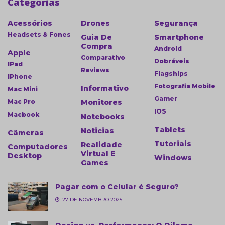
Categorias
Acessórios
Drones
Segurança
Headsets & Fones
Guia De
Smartphone
Compra
Android
Apple
Comparativo
Dobráveis
IPad
Reviews
Flagships
IPhone
Fotografia Mobile
Informativo
Mac Mini
Gamer
Mac Pro
Monitores
IOS
Macbook
Notebooks
Tablets
Noticias
Câmeras
Tutoriais
Realidade
Computadores
Virtual E
Desktop
Windows
Games
Pagar com o Celular é Seguro?
27 DE NOVEMBRO 2025