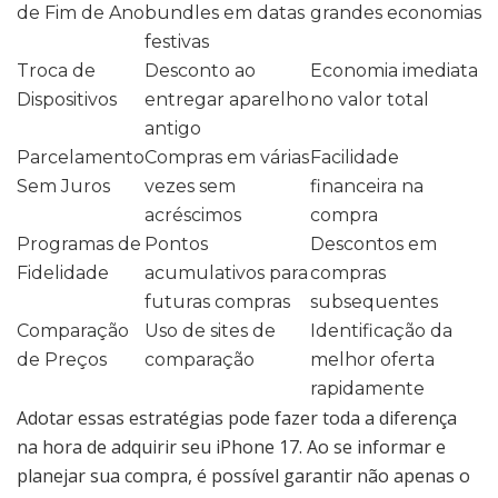
de Fim de Ano
bundles em datas
grandes economias
festivas
Troca de
Desconto ao
Economia imediata
Dispositivos
entregar aparelho
no valor total
antigo
Parcelamento
Compras em várias
Facilidade
Sem Juros
vezes sem
financeira na
acréscimos
compra
Programas de
Pontos
Descontos em
Fidelidade
acumulativos para
compras
futuras compras
subsequentes
Comparação
Uso de sites de
Identificação da
de Preços
comparação
melhor oferta
rapidamente
Adotar essas estratégias pode fazer toda a diferença
na hora de adquirir seu iPhone 17. Ao se informar e
planejar sua compra, é possível garantir não apenas o