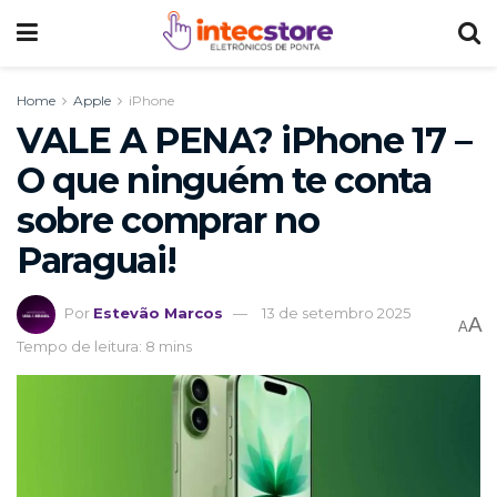
Home
Apple
iPhone
VALE A PENA? iPhone 17 –
O que ninguém te conta
sobre comprar no
Paraguai!
Por
Estevão Marcos
13 de setembro 2025
A
A
Tempo de leitura: 8 mins