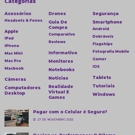
Categorias
Acessórios
Drones
Segurança
Headsets & Fones
Guia De
Smartphone
Compra
Android
Apple
Comparativo
Dobráveis
IPad
Reviews
Flagships
IPhone
Fotografia Mobile
Informativo
Mac Mini
Gamer
Mac Pro
Monitores
IOS
Macbook
Notebooks
Tablets
Noticias
Câmeras
Tutoriais
Realidade
Computadores
Virtual E
Desktop
Windows
Games
Pagar com o Celular é Seguro?
27 DE NOVEMBRO 2025