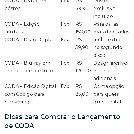
CODA – DVD com
Fox
R$
Pôster
pôster
39,90
exclusivo
incluído
CODA – Edição
Fox
R$
Para os fãs
Limitada
150,00
mais dedicados
CODA – Disco Duplo
Fox
R$
Inclui extras
59,90
no segundo
disco
CODA – Blu-ray em
Fox
R$
Design incrível
embalagem de luxo
120,00
e itens
adicionais
CODA – Edição Digital
Fox
R$
Ótima opção
com Código para
25,00
para quem
Streaming
quer digital
Dicas para Comprar o Lançamento
de CODA