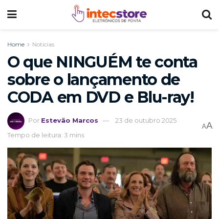
Home
Noticias
O que NINGUÉM te conta
sobre o lançamento de
CODA em DVD e Blu-ray!
Por
Estevão Marcos
23 de outubro 2025
A
A
Tempo de leitura: 3 mins