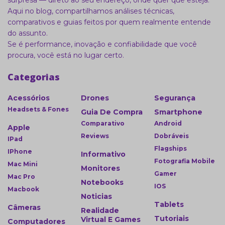
surpresa — direto ao seu endereço, onde quer que esteja.
Aqui no blog, compartilhamos análises técnicas,
comparativos e guias feitos por quem realmente entende
do assunto.
Se é performance, inovação e confiabilidade que você
procura, você está no lugar certo.
Categorias
Acessórios
Drones
Segurança
Headsets & Fones
Guia De Compra
Smartphone
Comparativo
Android
Apple
Reviews
Dobráveis
IPad
Flagships
IPhone
Informativo
Fotografia Mobile
Mac Mini
Monitores
Gamer
Mac Pro
Notebooks
IOS
Macbook
Noticias
Tablets
Câmeras
Realidade
Tutoriais
Virtual E Games
Computadores