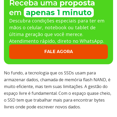
Receba uma
proposta
em
apenas 1 minuto
Descubra condições especiais para ter em
mãos o celular, notebook ou tablet de
última geração que você merece.
Atendimento rápido, direto no WhatsApp.
FALE AGORA
No fundo, a tecnologia que os SSDs usam para
armazenar dados, chamada de memória flash NAND, é
muito eficiente, mas tem suas limitações. A gestão do
espaço livre é fundamental. Com o espaço quase cheio,
o SSD tem que trabalhar mais para encontrar bytes
livres onde pode escrever novos dados.