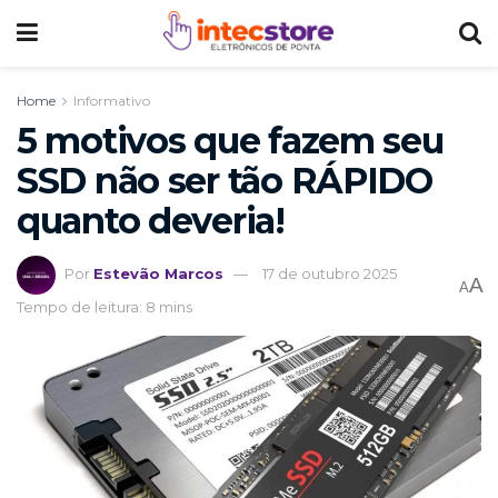
Home
Informativo
5 motivos que fazem seu
SSD não ser tão RÁPIDO
quanto deveria!
Por
Estevão Marcos
17 de outubro 2025
A
A
Tempo de leitura: 8 mins