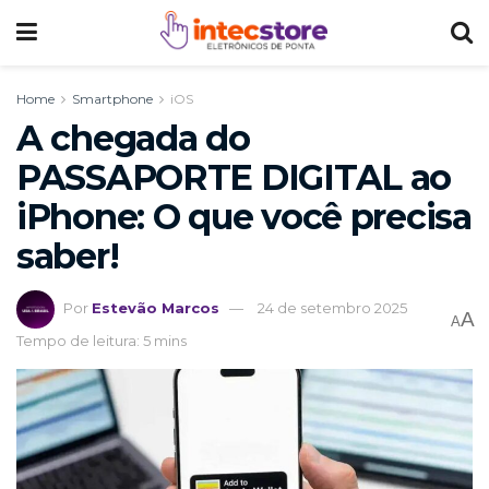
Home
Smartphone
iOS
A chegada do
PASSAPORTE DIGITAL ao
iPhone: O que você precisa
saber!
Por
Estevão Marcos
24 de setembro 2025
A
A
Tempo de leitura: 5 mins