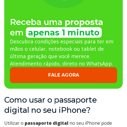
Receba uma
proposta
em
apenas 1 minuto
Descubra condições especiais para ter em
mãos o celular, notebook ou tablet de
última geração que você merece.
Atendimento rápido, direto no WhatsApp.
FALE AGORA
Como usar o passaporte
digital no seu iPhone?
Utilizar o
passaporte digital
no seu iPhone pode