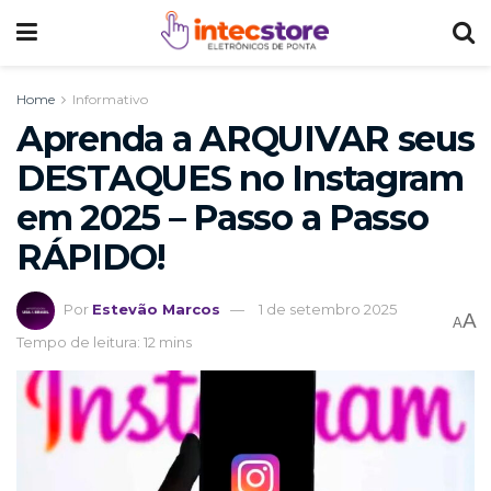
Home
Informativo
Aprenda a ARQUIVAR seus
DESTAQUES no Instagram
em 2025 – Passo a Passo
RÁPIDO!
Por
Estevão Marcos
1 de setembro 2025
A
A
Tempo de leitura: 12 mins