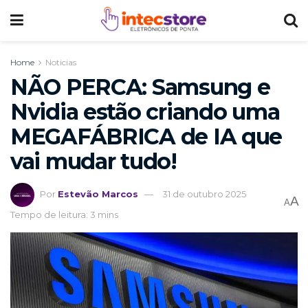
Home
Noticias
NÃO PERCA: Samsung e
Nvidia estão criando uma
MEGAFÁBRICA de IA que
vai mudar tudo!
Por
Estevão Marcos
31 de outubro 2025
A
A
Tempo de leitura: 3 mins