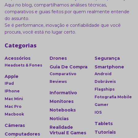
Aqui no blog, compartilhamos análises técnicas,
comparativos e guias feitos por quem realmente entende
do assunto.
Se é performance, inovação e confiabilidade que você
procura, você está no lugar certo.
Categorias
Acessórios
Drones
Segurança
Headsets & Fones
Guia De Compra
Smartphone
Comparativo
Android
Apple
Reviews
Dobráveis
IPad
Flagships
IPhone
Informativo
Fotografia Mobile
Mac Mini
Monitores
Gamer
Mac Pro
Notebooks
IOS
Macbook
Noticias
Tablets
Câmeras
Realidade
Tutoriais
Virtual E Games
Computadores