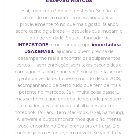
Estevão Marcos
E aí, tudo certo? Aqui é o Estevão. Se não tô
correndo uma maratona ou viajando por aí ,
provavelmente tô no que mais gosto: falando
sobre tecnologia braba — daquelas que mudam o
jogo de verdade. Sou pai, fundador da
INTECSTORE
e mentor do grupo
importadora
USA&BRASIL
, ajudando quem precisa de
desempenho real a encontrar os equipamentos
certos — sem enrolação, sem taxas escondidas e
com aquele suporte que você consegue falar com
gente de verdade. Tô nesse mundo desde 2018,
acompanhando de perto tudo que tem de mais
potente no mercado. Já vi muita coisa passar…
mas sei bem o que entrega de verdade pra quem
é criador, dev, editor ou trabalha pesado com
notebook. Por aqui tem MacBook, Pixel, Samsung,
Alienware e outros monstrinhos que dificilmente
você encontra no Brasil pronto pra entrega. E o
melhor: já em estoque, sem novela. Se você tá na