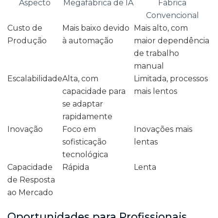
Aspecto
Megafábrica de IA
Fábrica
Convencional
Custo de
Mais baixo devido
Mais alto, com
Produção
à automação
maior dependência
de trabalho
manual
Escalabilidade
Alta, com
Limitada, processos
capacidade para
mais lentos
se adaptar
rapidamente
Inovação
Foco em
Inovações mais
sofisticação
lentas
tecnológica
Capacidade
Rápida
Lenta
de Resposta
ao Mercado
Oportunidades para Profissionais