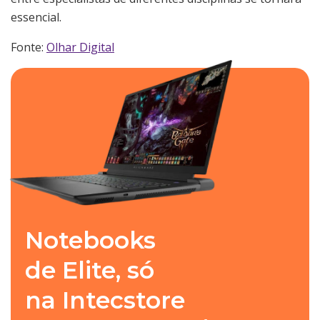
essencial.
Fonte:
Olhar Digital
Notebooks
de Elite, só
na Intecstore