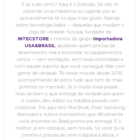
E aí, tudo certo? Aqui é o Estevão. Se não tô
correndo uma maratona ou viajando por aí ,
provavelmente tô no que mais gosto: falando
sobre tecnologia braba — daquelas que mudam o
jogo de verdade. Sou pai, fundador da
INTECSTORE
e mentor do grupo
importadora
USA&BRASIL
, ajudando quem precisa de
desempenho real a encontrar os equipamentos
certos — sem enrolação, sem taxas escondidas e
com aquele suporte que você consegue falar com
gente de verdade. Tô nesse mundo desde 2018,
acompanhando de perto tudo que tem de mais
potente no mercado. Já vi muita coisa passar…
mas sei bem o que entrega de verdade pra quem
é criador, dev, editor ou trabalha pesado com
notebook. Por aqui tem MacBook, Pixel, Samsung,
Alienware e outros monstrinhos que dificilmente
você encontra no Brasil pronto pra entrega. E o
melhor: já em estoque, sem novela. Se você tá na
correria e precisa de uma máquina à altura, o