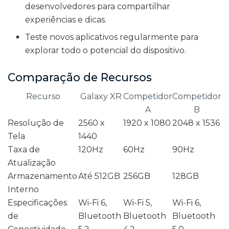
desenvolvedores para compartilhar
experiências e dicas.
Teste novos aplicativos regularmente para
explorar todo o potencial do dispositivo.
Comparação de Recursos
Recurso
Galaxy XR
Competidor
Competidor
A
B
Resolução de
2560 x
1920 x 1080
2048 x 1536
Tela
1440
Taxa de
120Hz
60Hz
90Hz
Atualização
Armazenamento
Até 512GB
256GB
128GB
Interno
Especificações
Wi-Fi 6,
Wi-Fi 5,
Wi-Fi 6,
de
Bluetooth
Bluetooth
Bluetooth