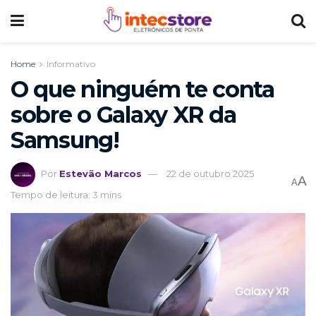
Home
Informativo
O que ninguém te conta
sobre o Galaxy XR da
Samsung!
Por
Estevão Marcos
22 de outubro 2025
A
A
Tempo de leitura: 3 mins