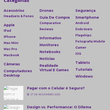
Categorias
Acessórios
Drones
Segurança
Headsets & Fones
Guia De Compra
Smartphone
Comparativo
Android
Apple
Reviews
Dobráveis
IPad
Flagships
IPhone
Informativo
Fotografia Mobile
Mac Mini
Monitores
Gamer
Mac Pro
Notebooks
IOS
Macbook
Noticias
Tablets
Câmeras
Realidade
Tutoriais
Virtual E Games
Computadores
Desktop
Windows
Pagar com o Celular é Seguro?
27 DE NOVEMBRO 2025
Design vs. Performance: O Dilema