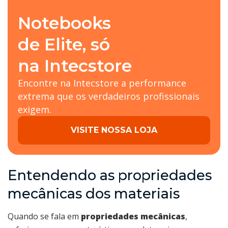
Notebooks
de Elite, só
na Intecstore
Encontre na Intecstore a performance
extrema que os verdadeiros profissionais
exigem.
VISITE NOSSA LOJA
Entendendo as propriedades
mecânicas dos materiais
Quando se fala em
propriedades mecânicas
,