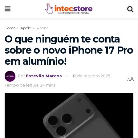
Home
Apple
iPhone
O que ninguém te conta
sobre o novo iPhone 17 Pro
em alumínio!
Por
Estevão Marcos
12 de outubro 2025
A
A
Tempo de leitura: 24 mins