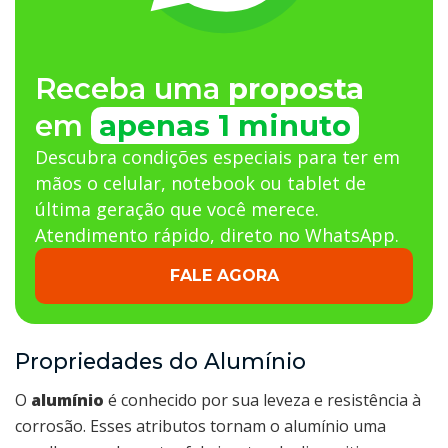
Receba uma
proposta
em
apenas 1 minuto
Descubra condições especiais para ter em
mãos o celular, notebook ou tablet de
última geração que você merece.
Atendimento rápido, direto no WhatsApp.
FALE AGORA
Propriedades do Alumínio
O
alumínio
é conhecido por sua leveza e resistência à
corrosão. Esses atributos tornam o alumínio uma