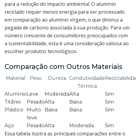
para a redução do impacto ambiental. O alumínio
reciclado requer menos energia para ser processado
em comparação ao alumínio virgem, o que diminui a
pegada de carbono associada à sua produção. Para um
número crescente de consumidores preocupados com
a sustentabilidade, esta é uma consideração valiosa ao
escolher produtos tecnológicos.
Comparação com Outros Materiais
Material
Peso
Dureza
Condutividade
Reciclabilid
Térmica
Alumínio
Leve
Moderada
Alta
Sim
Titânio
Pesado
Alta
Baixa
Sim
Plástico
Muito
Baixa
Baixa
Sim
leve
Aço
Pesado
Alta
Moderada
Sim
Essa tabela ilustra as principais comparações entre o