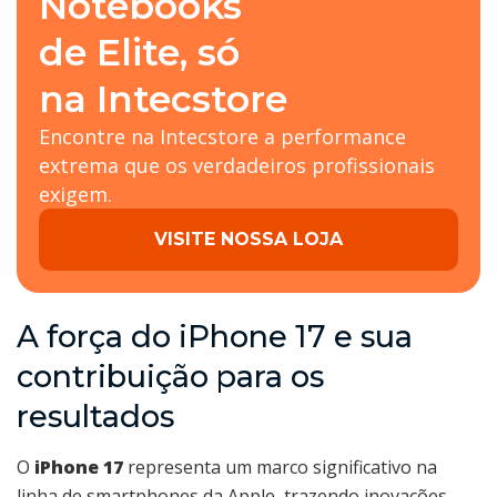
Notebooks
de Elite, só
na Intecstore
Encontre na Intecstore a performance
extrema que os verdadeiros profissionais
exigem.
VISITE NOSSA LOJA
A força do iPhone 17 e sua
contribuição para os
resultados
O
iPhone 17
representa um marco significativo na
linha de smartphones da Apple, trazendo inovações