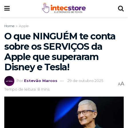
Home
Apple
O que NINGUÉM te conta
sobre os SERVIÇOS da
Apple que superaram
Disney e Tesla!
Por
Estevão Marcos
29 de outubro 2025
A
A
Tempo de leitura: 8 mins