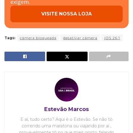
exigem.
VISITE NOSSA LOJA
Tags:
câmera bloqueada
desativar câmera
iOS 26.1
Estevão Marcos
E aí, tudo certo? Aqui é o Estevão. Se não tô
correndo uma maratona ou viajando por aí ,
provavelmente tô no que mais gosto: falando