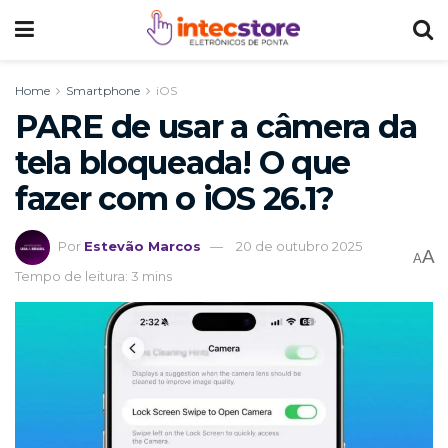
Home
Smartphone
iOS
PARE de usar a câmera da
tela bloqueada! O que
fazer com o iOS 26.1?
Por
Estevão Marcos
20 de outubro 2025
A
A
Tempo de leitura: 3 mins