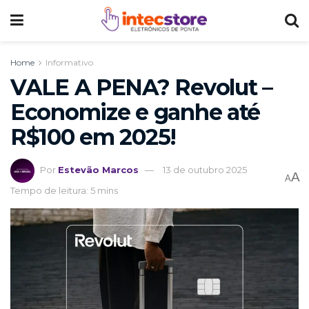
Home
Informativo
VALE A PENA? Revolut –
Economize e ganhe até
R$100 em 2025!
Por
Estevão Marcos
13 de outubro 2025
A
A
Tempo de leitura: 5 mins