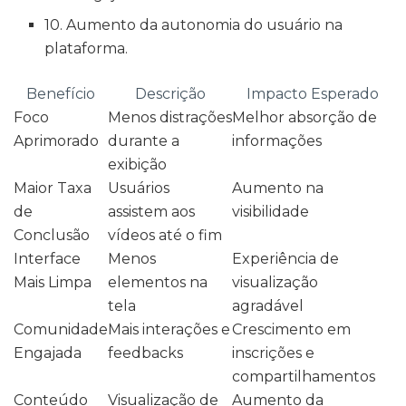
10. Aumento da autonomia do usuário na
plataforma.
Benefício
Descrição
Impacto Esperado
Foco
Menos distrações
Melhor absorção de
Aprimorado
durante a
informações
exibição
Maior Taxa
Usuários
Aumento na
de
assistem aos
visibilidade
Conclusão
vídeos até o fim
Interface
Menos
Experiência de
Mais Limpa
elementos na
visualização
tela
agradável
Comunidade
Mais interações e
Crescimento em
Engajada
feedbacks
inscrições e
compartilhamentos
Conteúdo
Visualização de
Aumento da