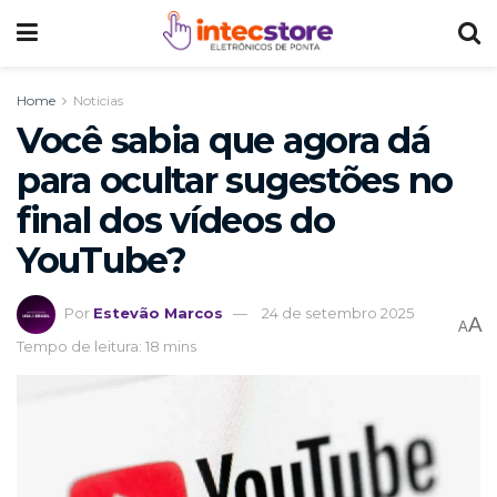
Home
Noticias
Você sabia que agora dá
para ocultar sugestões no
final dos vídeos do
YouTube?
Por
Estevão Marcos
24 de setembro 2025
A
A
Tempo de leitura: 18 mins