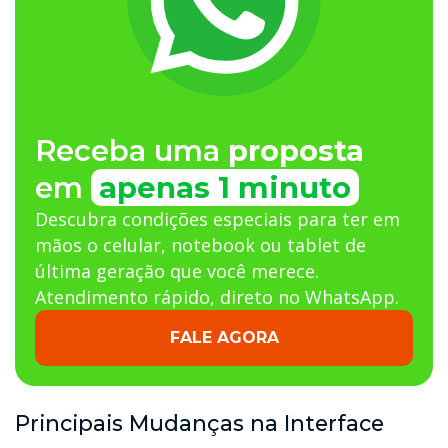
Receba uma
proposta
em
apenas 1 minuto
Descubra condições especiais para ter em
mãos o celular, notebook ou tablet de
última geração que você merece.
Atendimento rápido, direto no WhatsApp.
FALE AGORA
Principais Mudanças na Interface