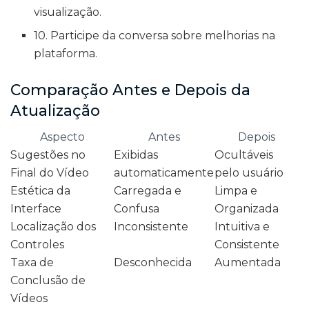
visualização.
10. Participe da conversa sobre melhorias na
plataforma.
Comparação Antes e Depois da
Atualização
Aspecto
Antes
Depois
Sugestões no
Exibidas
Ocultáveis
Final do Vídeo
automaticamente
pelo usuário
Estética da
Carregada e
Limpa e
Interface
Confusa
Organizada
Localização dos
Inconsistente
Intuitiva e
Controles
Consistente
Taxa de
Desconhecida
Aumentada
Conclusão de
Vídeos