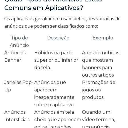
Comuns em Aplicativos?
Os aplicativos geralmente usam definições variadas de
anúncios que podem ser classificados como:
Tipo de
Descrição
Exemplo
Anúncio
Anúncios
Exibidos na parte
Apps de notícias
Banner
superior ou inferior
que mostram
da tela.
banners para
outros artigos.
Janelas Pop-
Anúncios que
Promoções de
Up
aparecem
jogos ou
inesperadamente
produtos.
sobre o aplicativo.
Anúncios
Anúncios em tela
Quando um
Intersticiais
cheia que aparecem
vídeo termina,
entre transições.
um anúncio