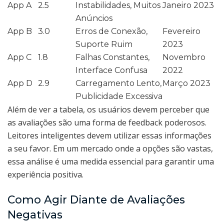
App A
2.5
Instabilidades, Muitos
Janeiro 2023
Anúncios
App B
3.0
Erros de Conexão,
Fevereiro
Suporte Ruim
2023
App C
1.8
Falhas Constantes,
Novembro
Interface Confusa
2022
App D
2.9
Carregamento Lento,
Março 2023
Publicidade Excessiva
Além de ver a tabela, os usuários devem perceber que
as avaliações são uma forma de feedback poderosos.
Leitores inteligentes devem utilizar essas informações
a seu favor. Em um mercado onde a opções são vastas,
essa análise é uma medida essencial para garantir uma
experiência positiva.
Como Agir Diante de Avaliações
Negativas