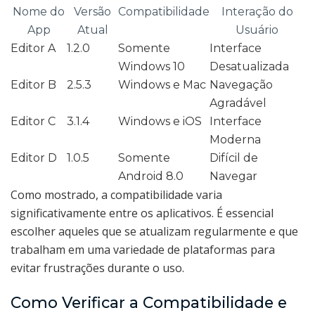
Nome do
Versão
Compatibilidade
Interação do
App
Atual
Usuário
Editor A
1.2.0
Somente
Interface
Windows 10
Desatualizada
Editor B
2.5.3
Windows e Mac
Navegação
Agradável
Editor C
3.1.4
Windows e iOS
Interface
Moderna
Editor D
1.0.5
Somente
Difícil de
Android 8.0
Navegar
Como mostrado, a compatibilidade varia
significativamente entre os aplicativos. É essencial
escolher aqueles que se atualizam regularmente e que
trabalham em uma variedade de plataformas para
evitar frustrações durante o uso.
Como Verificar a Compatibilidade e