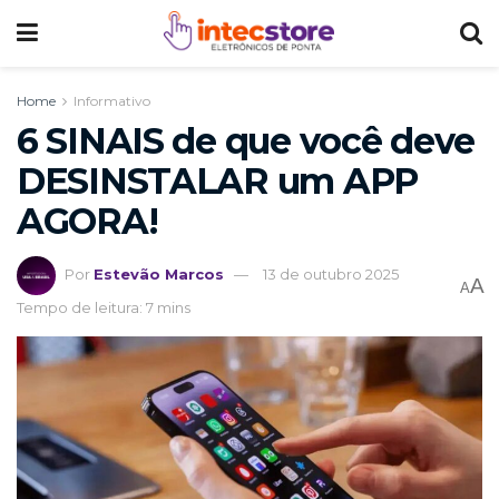
Home
Informativo
6 SINAIS de que você deve
DESINSTALAR um APP
AGORA!
Por
Estevão Marcos
13 de outubro 2025
A
A
Tempo de leitura: 7 mins