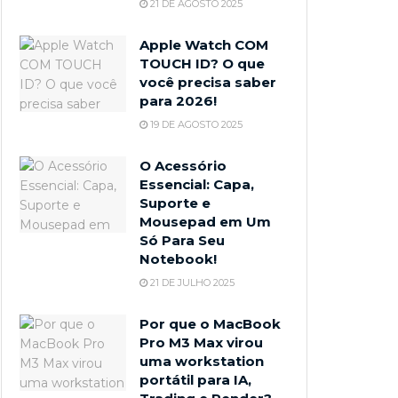
21 DE AGOSTO 2025
Apple Watch COM
TOUCH ID? O que
você precisa saber
para 2026!
19 DE AGOSTO 2025
O Acessório
Essencial: Capa,
Suporte e
Mousepad em Um
Só Para Seu
Notebook!
21 DE JULHO 2025
Por que o MacBook
Pro M3 Max virou
uma workstation
portátil para IA,