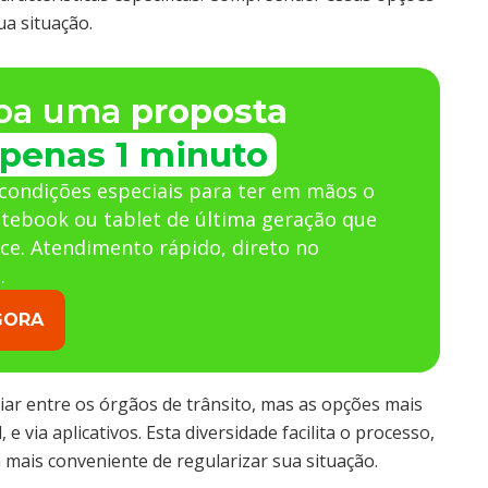
ua situação.
ba uma
proposta
penas 1 minuto
condições especiais para ter em mãos o
otebook ou tablet de última geração que
ce. Atendimento rápido, direto no
.
GORA
ar entre os órgãos de trânsito, mas as opções mais
 via aplicativos. Esta diversidade facilita o processo,
 mais conveniente de regularizar sua situação.