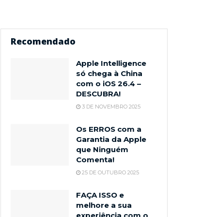
Recomendado
Apple Intelligence
só chega à China
com o iOS 26.4 –
DESCUBRA!
3 DE NOVEMBRO 2025
Os ERROS com a
Garantia da Apple
que Ninguém
Comenta!
25 DE OUTUBRO 2025
FAÇA ISSO e
melhore a sua
experiência com o