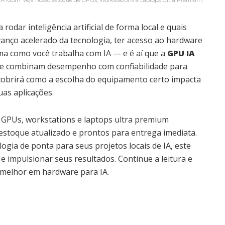
IA local? Veja nosso estoque de GPUs, Workstations e Laptops Ultra Premium.
rodar inteligência artificial de forma local e quais
anço acelerado da tecnologia, ter acesso ao hardware
a como você trabalha com IA — e é aí que a
GPU IA
ue combinam desempenho com confiabilidade para
cobrirá como a escolha do equipamento certo impacta
uas aplicações.
s GPUs, workstations e laptops ultra premium
estoque atualizado e prontos para entrega imediata.
gia de ponta para seus projetos locais de IA, este
e impulsionar seus resultados. Continue a leitura e
 melhor em hardware para IA.