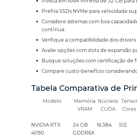
Invista em RAM mínima de 32 GB para
Prefira SSDs NVMe para velocidade supe
Considere sistemas com boa capacidade 
contínua.
Verifique a compatibilidade dos drivers
Avalie opções com slots de expansão pa
Busque soluções com certificação de f
Compare custo-benefício considerand
Tabela Comparativa de Prin
Modelo
Memória
Núcleos
Tenso
VRAM
CUDA
Cores
NVIDIA RTX
24 GB
16.384
512
4090
GDDR6X