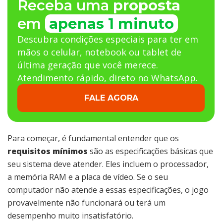
Receba uma
proposta
em
apenas 1 minuto
Descubra condições especiais para ter em
mãos o celular, notebook ou tablet de
última geração que você merece.
Atendimento rápido, direto no WhatsApp.
FALE AGORA
Para começar, é fundamental entender que os
requisitos mínimos
são as especificações básicas que
seu sistema deve atender. Eles incluem o processador,
a memória RAM e a placa de vídeo. Se o seu
computador não atende a essas especificações, o jogo
provavelmente não funcionará ou terá um
desempenho muito insatisfatório.