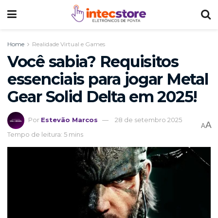
Home
Realidade Virtual e Games
Você sabia? Requisitos
essenciais para jogar Metal
Gear Solid Delta em 2025!
Por
Estevão Marcos
28 de setembro 2025
A
A
Tempo de leitura: 5 mins