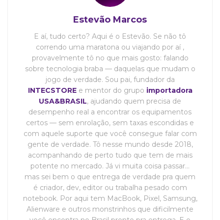
Estevão Marcos
E aí, tudo certo? Aqui é o Estevão. Se não tô
correndo uma maratona ou viajando por aí ,
provavelmente tô no que mais gosto: falando
sobre tecnologia braba — daquelas que mudam o
jogo de verdade. Sou pai, fundador da
INTECSTORE
e mentor do grupo
importadora
USA&BRASIL
, ajudando quem precisa de
desempenho real a encontrar os equipamentos
certos — sem enrolação, sem taxas escondidas e
com aquele suporte que você consegue falar com
gente de verdade. Tô nesse mundo desde 2018,
acompanhando de perto tudo que tem de mais
potente no mercado. Já vi muita coisa passar…
mas sei bem o que entrega de verdade pra quem
é criador, dev, editor ou trabalha pesado com
notebook. Por aqui tem MacBook, Pixel, Samsung,
Alienware e outros monstrinhos que dificilmente
você encontra no Brasil pronto pra entrega. E o