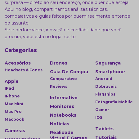
surpresa — direto ao seu endereço, onde quer que esteja.
Aqui no blog, compartilhamos análises técnicas,
comparativos e guias feitos por quem realmente entende
do assunto.
Se é performance, inovação e confiabilidade que você
procura, você está no lugar certo.
Categorias
Acessórios
Drones
Segurança
Headsets & Fones
Guia De Compra
Smartphone
Comparativo
Android
Apple
Reviews
Dobráveis
IPad
Flagships
IPhone
Informativo
Fotografia Mobile
Mac Mini
Monitores
Gamer
Mac Pro
Notebooks
IOS
Macbook
Noticias
Tablets
Câmeras
Realidade
Tutoriais
Virtual E Games